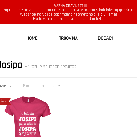
!!! VAŽNA OBAVIJEST !!!
e zaprimljene od 31. 7. šaljemo od 17. 8., kada se vraćamo s kolektivnog godišnjeg
Webshop narudžbe zaprimamo neometano cijelo vrijeme!
Hvala vam na razumijevanju i ugodno ljeto!
HOME
TRGOVINA
DODACI
Josipa
Prikazuje se jedan rezultat
zvrstavanje:
Poredaj od zadnjeg
Žene