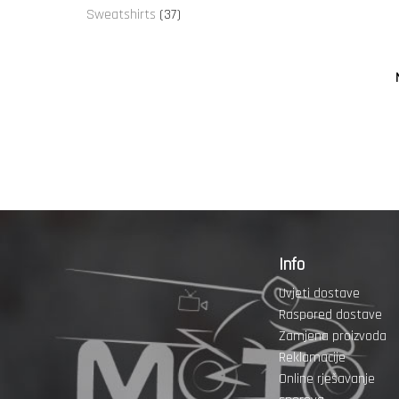
proizvoda
37
Sweatshirts
37
proizvoda
Info
Uvjeti dostave
Raspored dostave
Zamjena proizvoda
Reklamacije
Online rješavanje