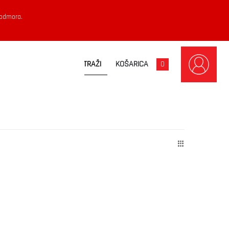
 odmora.
KOŠARICA
0