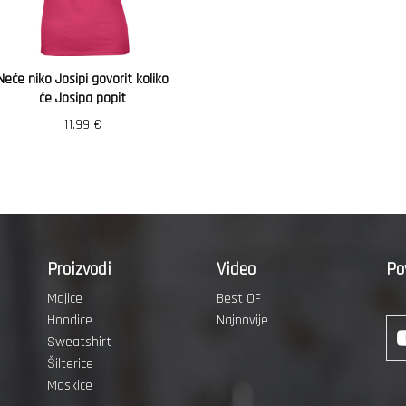
Neće niko Josipi govorit koliko
će Josipa popit
11.99
€
Proizvodi
Video
Po
Majice
Best OF
Hoodice
Najnovije
Sweatshirt
Šilterice
Maskice