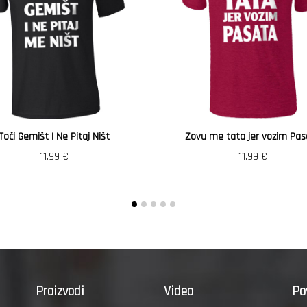
Toči Gemišt I Ne Pitaj Ništ
Zovu me tata jer vozim Pas
11.99
€
11.99
€
Proizvodi
Video
Po