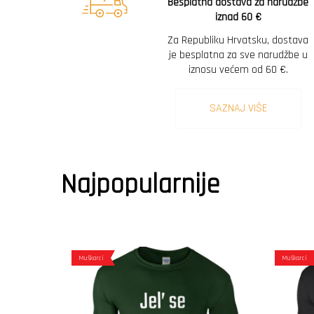
Besplatna dostava za narudžbe
iznad 60 €
Za Republiku Hrvatsku, dostava
je besplatna za sve narudžbe u
iznosu većem od 60 €.
SAZNAJ VIŠE
Najpopularnije
Muškarci
Muškarci