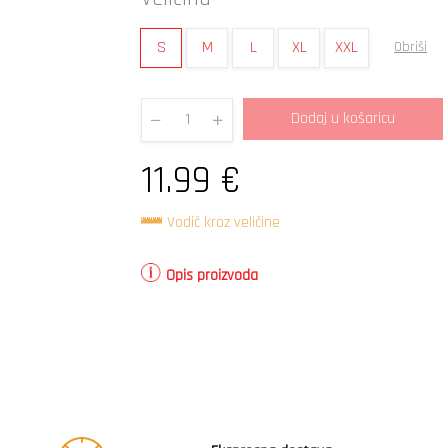
S
M
L
XL
XXL
Obriši
Dodaj u košaricu
Quantity
11.99
€
Vodič kroz veličine
Opis proizvoda