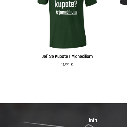
Jel´ Se Kupate | #janediljom
11.99
€
Info