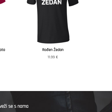
ata
Rođen Žedan
Vozi
11.99
€
veži se s nama