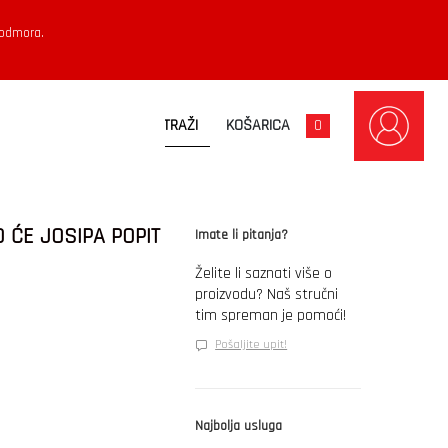
 odmora.
KOŠARICA
0
O ĆE JOSIPA POPIT
Imate li pitanja?
Želite li saznati više o
proizvodu? Naš stručni
tim spreman je pomoći!
Pošaljite upit!
Najbolja usluga