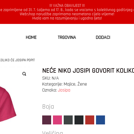
!!! VAŽNA OBAVIJEST !!!
e zaprimljene od 31. 7. šaljemo od 17. 8., kada se vraćamo s kolektivnog godišnjeg
Webshop narudžbe zaprimamo neometano cijelo vrijeme!
Hvala vam na razumijevanju i ugodno ljeto!
HOME
TRGOVINA
DODACI
KOLIKO ĆE JOSIPA POPIT
NEĆE NIKO JOSIPI GOVORIT KOLIK
SKU:
N/A
Kategorije:
Majice
,
Žene
Oznaka:
Josipa
Boja
Veličina