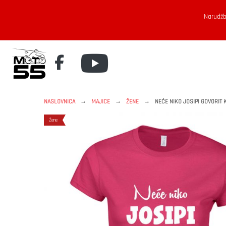
Narudžb
→
→
→
NASLOVNICA
MAJICE
ŽENE
NEĆE NIKO JOSIPI GOVORIT 
Žene