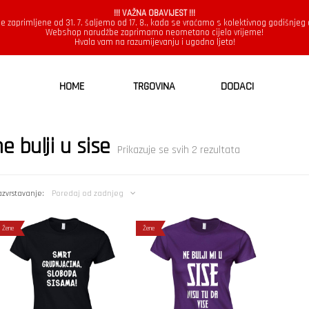
!!! VAŽNA OBAVIJEST !!!
e zaprimljene od 31. 7. šaljemo od 17. 8., kada se vraćamo s kolektivnog godišnjeg
Webshop narudžbe zaprimamo neometano cijelo vrijeme!
Hvala vam na razumijevanju i ugodno ljeto!
HOME
TRGOVINA
DODACI
ne bulji u sise
Poredano
Prikazuje se svih 2 rezultata
po
najnovijem
zvrstavanje:
Poredaj od zadnjeg
Žene
Žene