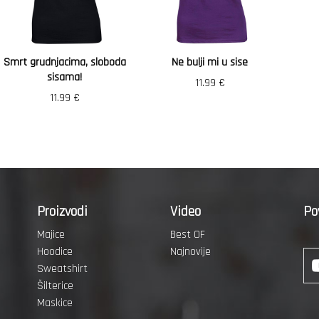
Smrt grudnjacima, sloboda
Ne bulji mi u sise
sisama!
11.99
€
11.99
€
Proizvodi
Video
Po
Majice
Best OF
Hoodice
Najnovije
Sweatshirt
Šilterice
Maskice