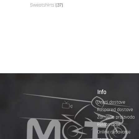
proizvoda
37
Sweatshirts
37
proizvoda
Info
Uvjeti dostave
Raspored dostave
Zamjena proizvoda
Reklamacije
Online rješavanje