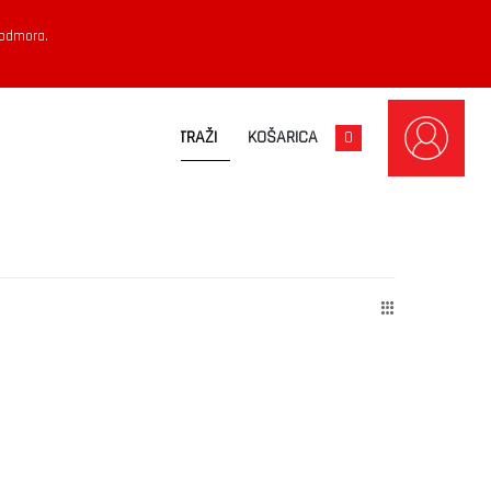
 odmora.
KOŠARICA
0