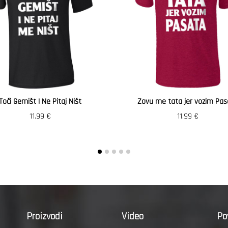
Toči Gemišt I Ne Pitaj Ništ
Zovu me tata jer vozim Pas
11.99
€
11.99
€
Proizvodi
Video
Po