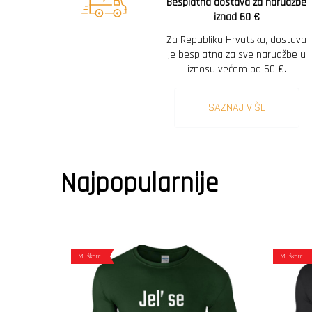
Besplatna dostava za narudžbe
iznad 60 €
Za Republiku Hrvatsku, dostava
je besplatna za sve narudžbe u
iznosu većem od 60 €.
SAZNAJ VIŠE
Najpopularnije
Muškarci
Muškarci