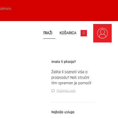
 odmora.
KOŠARICA
0
Imate li pitanja?
Želite li saznati više o
proizvodu? Naš stručni
tim spreman je pomoći!
Pošaljite upit!
Najbolja usluga