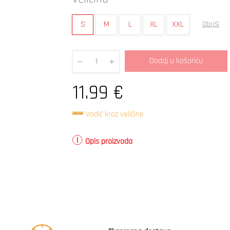
S
M
L
XL
XXL
Obriši
Dodaj u košaricu
Quantity
11.99
€
Vodič kroz veličine
Opis proizvoda