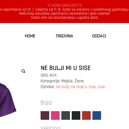
!!! VAŽNA OBAVIJEST !!!
e zaprimljene od 31. 7. šaljemo od 17. 8., kada se vraćamo s kolektivnog godišnjeg
Webshop narudžbe zaprimamo neometano cijelo vrijeme!
Hvala vam na razumijevanju i ugodno ljeto!
HOME
TRGOVINA
DODACI
NE BULJI MI U SISE
SKU:
N/A
Kategorije:
Majice
,
Žene
Oznake:
ne bulji
,
ne bulji u sise
,
sise
Boja
Veličina