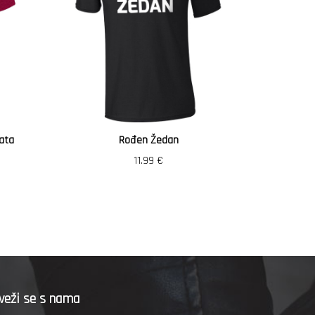
ata
Rođen Žedan
Vozi
11.99
€
veži se s nama