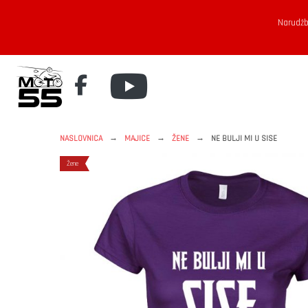
Narudžb
→
→
→
NASLOVNICA
MAJICE
ŽENE
NE BULJI MI U SISE
Žene