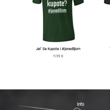
Jel´ Se Kupate | #janediljom
11.99
€
Info