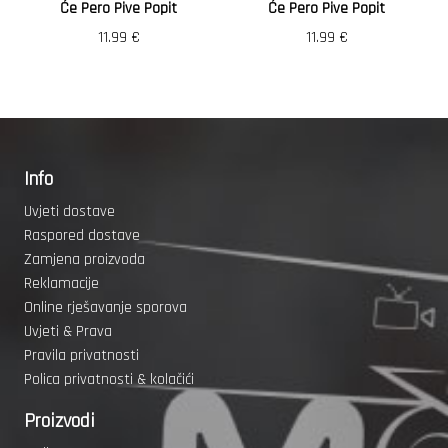
Će Pero Pive Popit
Će Pero Pive Popit
11.99
€
11.99
€
Info
Uvjeti dostave
Raspored dostave
Zamjena proizvoda
Reklamacije
Online rješavanje sporova
Uvjeti & Prava
Pravila privatnosti
Polica privatnosti & kolačići
Proizvodi