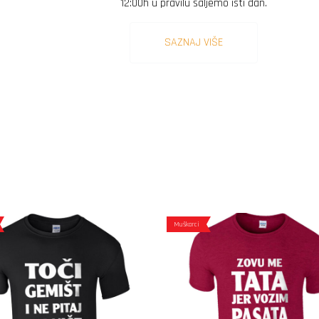
12:00h u pravilu šaljemo isti dan.
SAZNAJ VIŠE
Muškarci