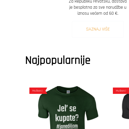
Za Republiku Hrvatsku, dostava
je besplatna za sve narudžbe u
iznosu većem od 60 €.
SAZNAJ VIŠE
Najpopularnije
Muškarci
Muškarci