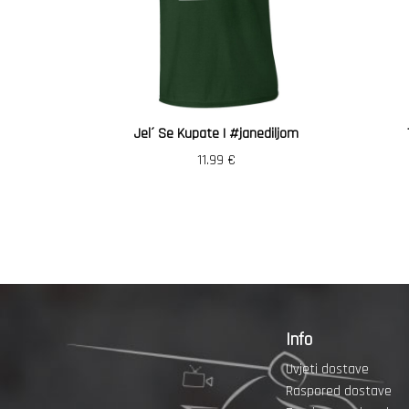
Jel´ Se Kupate | #janediljom
11.99
€
Info
Uvjeti dostave
Raspored dostave