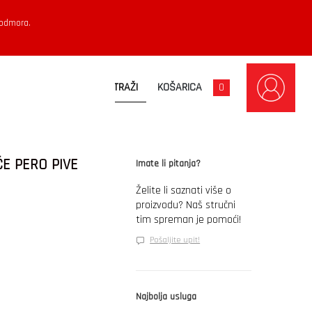
 odmora.
KOŠARICA
0
ĆE PERO PIVE
Imate li pitanja?
Želite li saznati više o
proizvodu? Naš stručni
tim spreman je pomoći!
Pošaljite upit!
Najbolja usluga