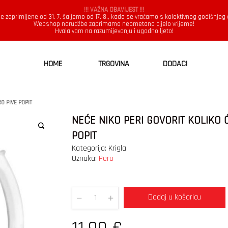
!!! VAŽNA OBAVIJEST !!!
e zaprimljene od 31. 7. šaljemo od 17. 8., kada se vraćamo s kolektivnog godišnjeg
Webshop narudžbe zaprimamo neometano cijelo vrijeme!
Hvala vam na razumijevanju i ugodno ljeto!
HOME
TRGOVINA
DODACI
O PIVE POPIT
NEĆE NIKO PERI GOVORIT KOLIKO 
POPIT
Kategorija:
Krigla
Oznaka:
Pero
Dodaj u košaricu
Quantity