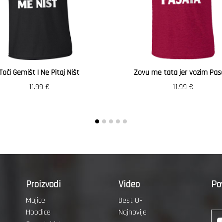
Toči Gemišt I Ne Pitaj Ništ
Zovu me tata jer vozim Pas
11.99
€
11.99
€
Proizvodi
Video
Po
Majice
Best OF
Hoodice
Najnovije