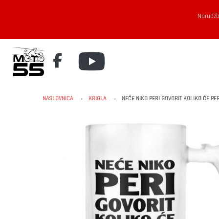
Narudžb
→
→
NASLOVNICA
KRIGLA
NEĆE NIKO PERI GOVORIT KOLIKO ĆE PER