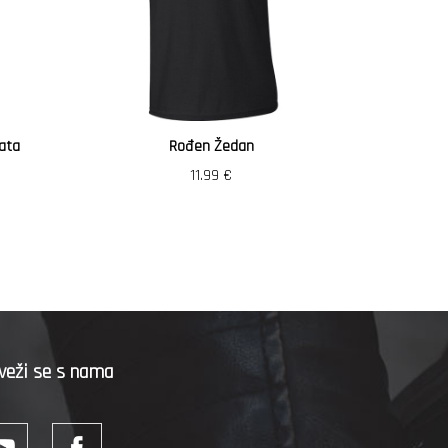
ata
Rođen Žedan
Vozi
11.99
€
veži se s nama