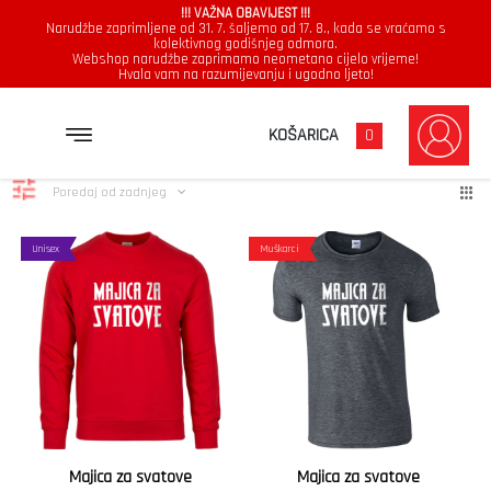
!!! VAŽNA OBAVIJEST !!!
Narudžbe zaprimljene od 31. 7. šaljemo od 17. 8., kada se vraćamo s
kolektivnog godišnjeg odmora.
Webshop narudžbe zaprimamo neometano cijelo vrijeme!
Hvala vam na razumijevanju i ugodno ljeto!
svatovi
Poredano
Prikazuje se svih 2 rezultata
KOŠARICA
0
po
najnovijem
Poredaj od zadnjeg
Unisex
Muškarci
Majica za svatove
Majica za svatove