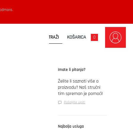
 odmora.
KOŠARICA
0
Imate li pitanja?
Želite li saznati više o
proizvodu? Naš stručni
tim spreman je pomoći!
Pošaljite upit!
Najbolja usluga