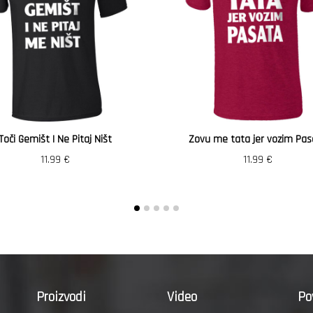
Toči Gemišt I Ne Pitaj Ništ
Zovu me tata jer vozim Pas
11.99
€
11.99
€
Proizvodi
Video
Po