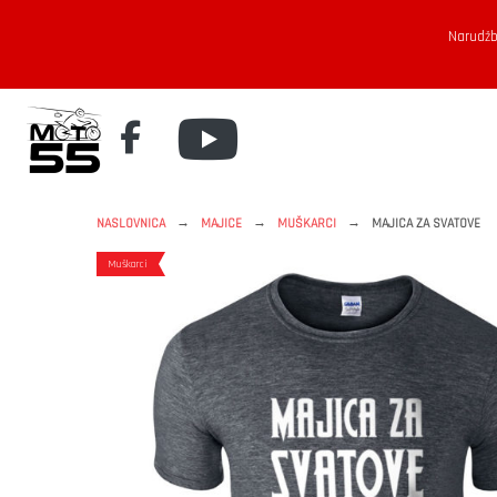
Narudžb
→
→
→
NASLOVNICA
MAJICE
MUŠKARCI
MAJICA ZA SVATOVE
Muškarci