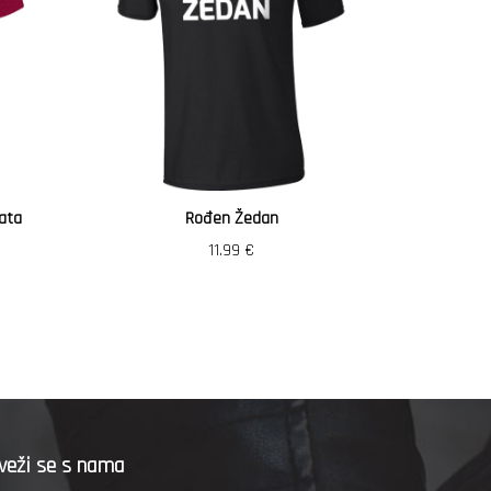
ata
Rođen Žedan
Vozi
11.99
€
veži se s nama