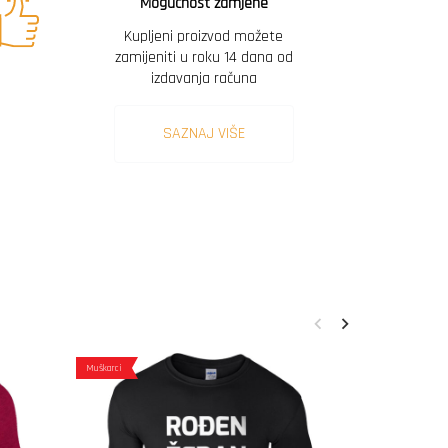
Mogućnost zamjene
Kupljeni proizvod možete
zamijeniti u roku 14 dana od
izdavanja računa
SAZNAJ VIŠE
Muškarci
Muškarci