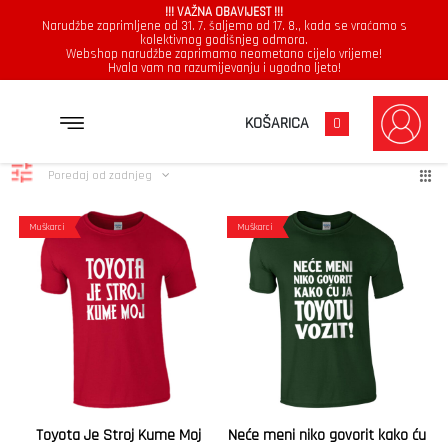
!!! VAŽNA OBAVIJEST !!!
Narudžbe zaprimljene od 31. 7. šaljemo od 17. 8., kada se vraćamo s
kolektivnog godišnjeg odmora.
Webshop narudžbe zaprimamo neometano cijelo vrijeme!
Hvala vam na razumijevanju i ugodno ljeto!
Toyota
Poredano
Prikazuje se svih 2 rezultata
KOŠARICA
0
po
najnovijem
Poredaj od zadnjeg
Muškarci
Muškarci
Toyota Je Stroj Kume Moj
Neće meni niko govorit kako ću