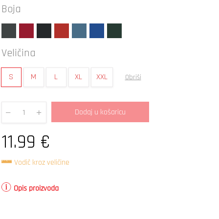
Boja
Veličina
S
M
L
XL
XXL
Obriši
Dodaj u košaricu
Quantity
11.99
€
Vodič kroz veličine
Opis proizvoda