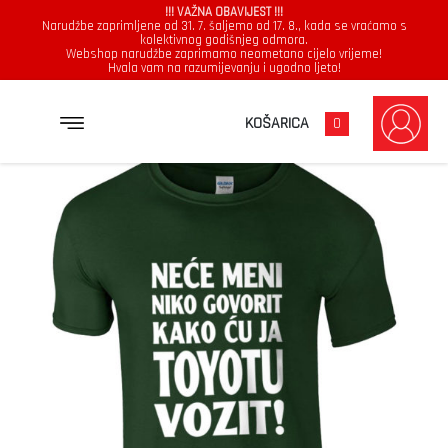
!!! VAŽNA OBAVIJEST !!!
Narudžbe zaprimljene od 31. 7. šaljemo od 17. 8., kada se vraćamo s
kolektivnog godišnjeg odmora.
Webshop narudžbe zaprimamo neometano cijelo vrijeme!
Hvala vam na razumijevanju i ugodno ljeto!
→
→
→
NASLOVNICA
MAJICE
MUŠKARCI
NEĆE MENI NIKO GOVORIT KAKO ĆU JA TOYOTU VOZIT
KOŠARICA
0
Muškarci