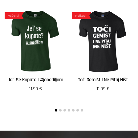
Muškarci
Muškarci
Jel´ Se Kupate | #janediljom
Toči Gemišt I Ne Pitaj Ništ
11.99
€
11.99
€