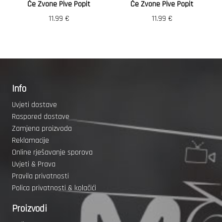
Će Zvone Pive Popit
Će Zvone Pive Popit
11.99
€
11.99
€
Info
Uvjeti dostave
Raspored dostave
Zamjena proizvoda
Reklamacije
Online rješavanje sporova
Uvjeti & Prava
Pravila privatnosti
Polica privatnosti & kolačići
Proizvodi