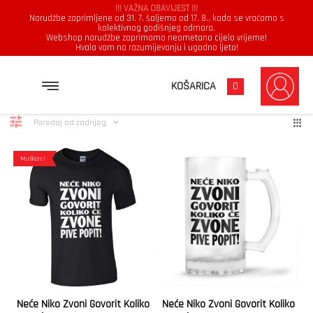
!!! VAŽNA OBAVIJEST !!!
Narudžbe zaprimljene od 31. 7. šaljemo od 17. 8., kada se vraćamo s
kolektivnog godišnjeg odmora.
Webshop narudžbe zaprimamo neometano cijelo vrijeme!
Hvala vam na razumijevanju i ugodno ljeto!
Zvone
Poredano
Prikazuje se svih 2 rezultata
KOŠARICA
0
po
najnovijem
Poredaj od zadnjeg
Muškarci
Neće Niko Zvoni Govorit Koliko
Neće Niko Zvoni Govorit Koliko