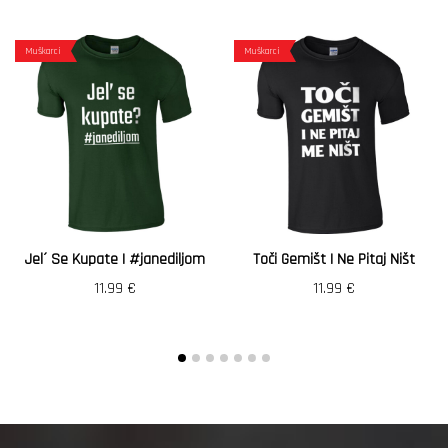
Muškarci
Muškarci
Jel´ Se Kupate | #janediljom
Toči Gemišt I Ne Pitaj Ništ
11.99
€
11.99
€