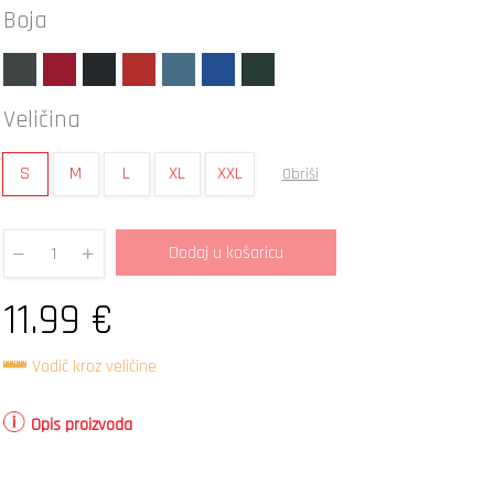
Boja
Veličina
S
M
L
XL
XXL
Obriši
Dodaj u košaricu
Quantity
11.99
€
Vodič kroz veličine
Opis proizvoda