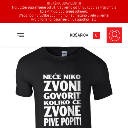
!!! VAŽNA OBAVIJEST !!!
Narudžbe zaprimljene od 31. 7. šaljemo od 17. 8., kada se vraćamo s
kolektivnog godišnjeg odmora.
Webshop narudžbe zaprimamo neometano cijelo vrijeme!
Hvala vam na razumijevanju i ugodno ljeto!
→
→
→
NASLOVNICA
MAJICE
MUŠKARCI
NEĆE NIKO ZVONI GOVORIT KOLIKO ĆE ZVONE PIVE POPIT
KOŠARICA
0
Muškarci