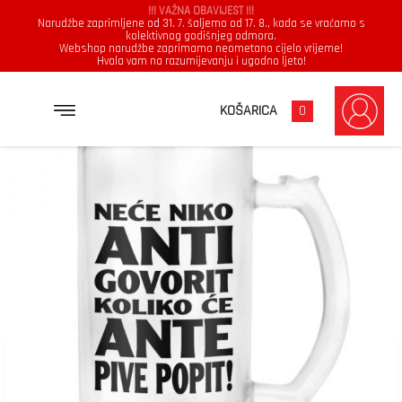
!!! VAŽNA OBAVIJEST !!!
Narudžbe zaprimljene od 31. 7. šaljemo od 17. 8., kada se vraćamo s
kolektivnog godišnjeg odmora.
Webshop narudžbe zaprimamo neometano cijelo vrijeme!
Hvala vam na razumijevanju i ugodno ljeto!
→
→
NASLOVNICA
KRIGLA
NEĆE NIKO ANTI GOVORIT KOLIKO ĆE ANTE PIVE POPIT
KOŠARICA
0