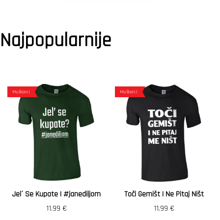
Najpopularnije
Muškarci
Muškarci
Jel´ Se Kupate | #janediljom
Toči Gemišt I Ne Pitaj Ništ
11.99
€
11.99
€