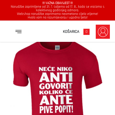
!!! VAŽNA OBAVIJEST !!!
Narudžbe zaprimljene od 31. 7. šaljemo od 17. 8., kada se vraćamo s
kolektivnog godišnjeg odmora.
Webshop narudžbe zaprimamo neometano cijelo vrijeme!
Hvala vam na razumijevanju i ugodno ljeto!
→
→
→
NASLOVNICA
MAJICE
MUŠKARCI
NEĆE NIKO ANTI GOVORIT KOLIKO ĆE ANTE PIVE POPIT
KOŠARICA
0
Muškarci