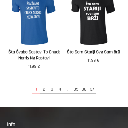
Šta Švabo Sastavi To Chuck
Što Sam Stariji Sve Sam Brži
Norris Ne Rastavi
11.99
€
11.99
€
1
2
3
4
…
35
36
37
Info