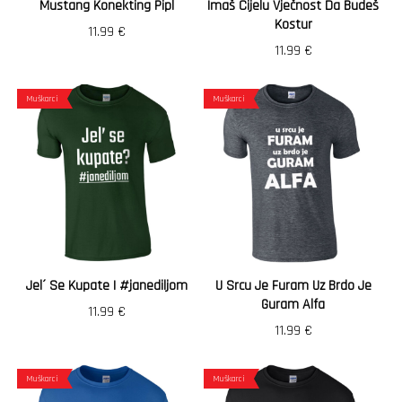
Mustang Konekting Pipl
Imaš Cijelu Vječnost Da Budeš
Kostur
11.99
€
11.99
€
Muškarci
Muškarci
Jel´ Se Kupate | #janediljom
U Srcu Je Furam Uz Brdo Je
Guram Alfa
11.99
€
11.99
€
Muškarci
Muškarci