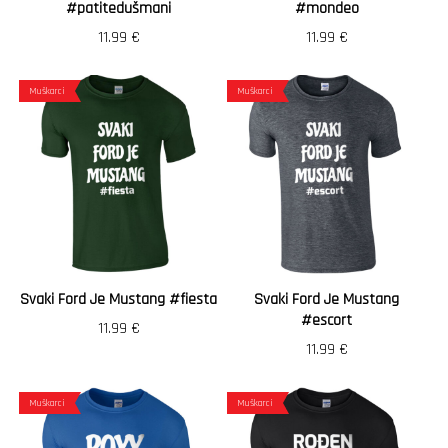
#patitedušmani
#mondeo
11.99
€
11.99
€
Muškarci
Muškarci
Svaki Ford Je Mustang #fiesta
Svaki Ford Je Mustang
#escort
11.99
€
11.99
€
Muškarci
Muškarci