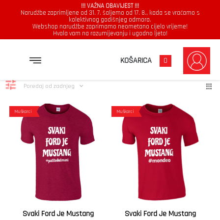
!!! VAŽNA OBAVIJEST !!!
Narudžbe zaprimljene od 31. 7. šaljemo od 17. 8., kada se vraćamo s
kolektivnog godišnjeg odmora.
Webshop narudžbe zaprimamo neometano cijelo vrijeme!
Hvala vam na razumijevanju i ugodno ljeto!
Indigo Plava
Poredan
Prikazujemo 1–12 od 435 rezultata
KOŠARICA
0
po
najnovij
Poredaj od zadnjeg
Muškarci
Muškarci
Svaki Ford Je Mustang
Svaki Ford Je Mustang