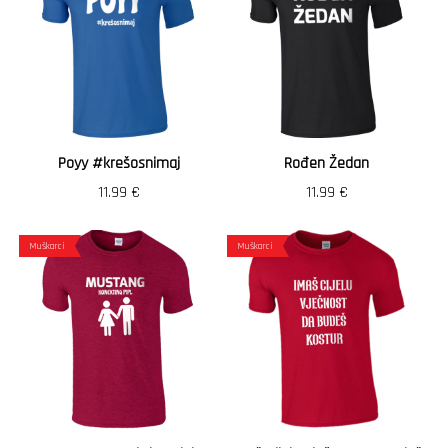
Poyy #krešosnimaj
Rođen Žedan
11.99
€
11.99
€
Muškarci
Muškarci